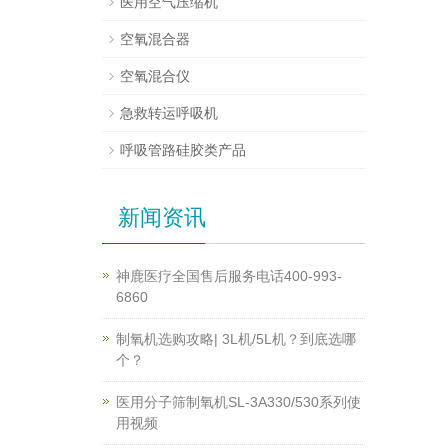
医用空气压缩机
空氧混合器
空氧混合仪
急救转运呼吸机
呼吸管路硅胶类产品
新闻资讯
神鹿医疗全国售后服务电话400-993-
6860
制氧机选购攻略| 3L机/5L机？到底选哪
个？
医用分子筛制氧机SL-3A330/530系列使
用视频