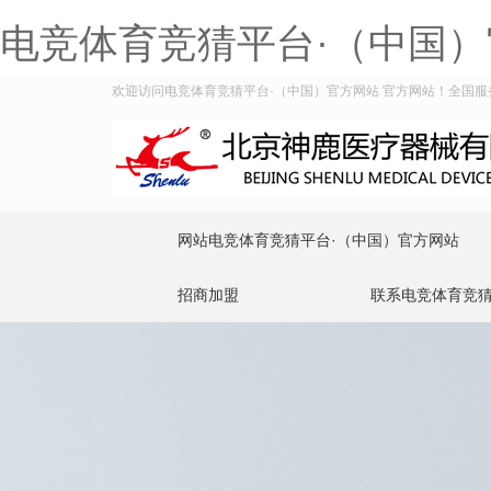
电竞体育竞猜平台·（中国
欢迎访问电竞体育竞猜平台·（中国）官方网站 官方网站！全国服务热线
网站电竞体育竞猜平台·（中国）官方网站
招商加盟
联系电竞体育竞猜