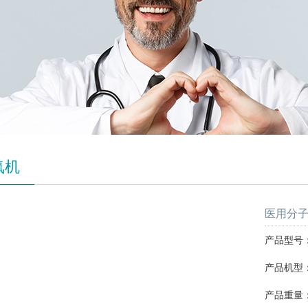
氧机
医用分子筛
产品型号：S
产品机型：
产品重量：1