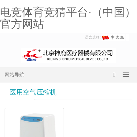
电竞体育竞猜平台·（中国）
官方网站
语言选择:
网站导航
Toggl
navig
医用空气压缩机