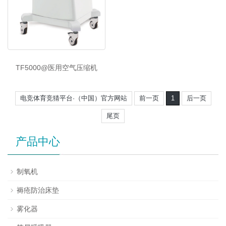
TF5000@医用空气压缩机
电竞体育竞猜平台·（中国）官方网站
前一页
1
后一页
尾页
产品中心
制氧机
褥疮防治床垫
雾化器