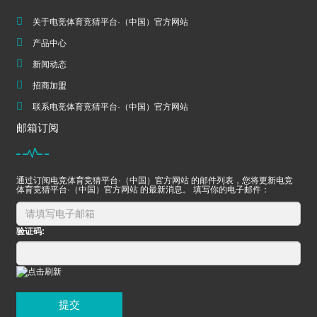
关于电竞体育竞猜平台·（中国）官方网站
产品中心
新闻动态
招商加盟
联系电竞体育竞猜平台·（中国）官方网站
邮箱订阅
通过订阅电竞体育竞猜平台·（中国）官方网站 的邮件列表，您将更新电竞
体育竞猜平台·（中国）官方网站 的最新消息。 填写你的电子邮件：
验证码:
提交