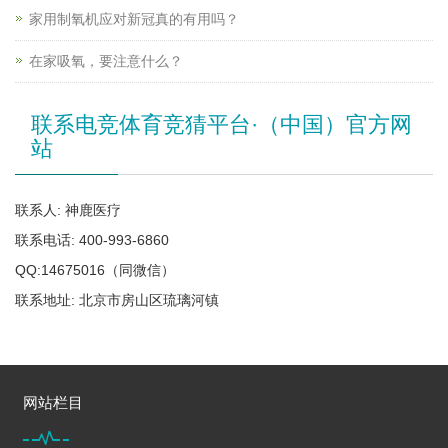
家用制氧机应对新冠真的有用吗？
在家吸氧，要注意什么？
联系电竞体育竞猜平台·（中国）官方网
站
联系人: 神鹿医疗
联系电话: 400-993-6860
QQ:14675016（同微信）
联系地址: 北京市房山区琉璃河镇
网站栏目