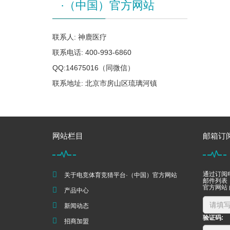
·（中国）官方网站
联系人: 神鹿医疗
联系电话: 400-993-6860
QQ:14675016（同微信）
联系地址: 北京市房山区琉璃河镇
网站栏目
邮箱订
通过订阅
关于电竞体育竞猜平台·（中国）官方网站
邮件列表
官方网站
产品中心
新闻动态
验证码:
招商加盟