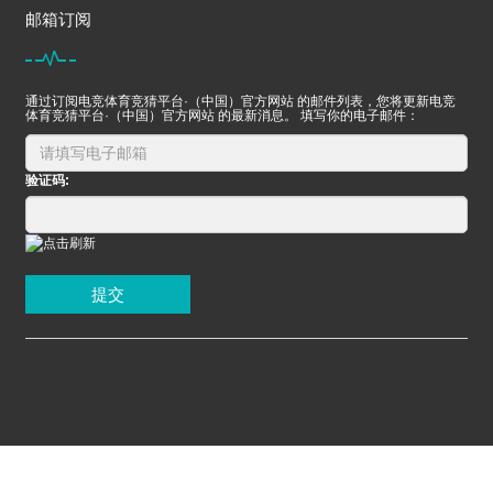
邮箱订阅
通过订阅电竞体育竞猜平台·（中国）官方网站 的邮件列表，您将更新电竞
体育竞猜平台·（中国）官方网站 的最新消息。 填写你的电子邮件：
验证码:
提交