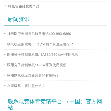
呼吸管路硅胶类产品
新闻资讯
神鹿医疗全国售后服务电话400-993-6860
制氧机选购攻略| 3L机/5L机？到底选哪个？
医用分子筛制氧机SL-3A330/530系列使用视频
医用分子筛制氧机SL-3W系列使用视频
家用制氧机应对新冠真的有用吗？
在家吸氧，要注意什么？
联系电竞体育竞猜平台·（中国）官方网
站