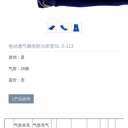
电动透气褥疮防治床垫SL-S-113
波动：是
气室：26根
遥控：否
产品咨询
气垫未充
气垫充气